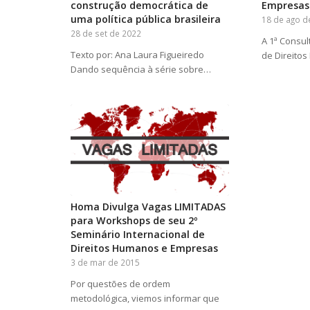
construção democrática de
Empresas
uma política pública brasileira
18 de ago d
28 de set de 2022
A 1ª Consul
Texto por: Ana Laura Figueiredo
de Direito
Dando sequência à série sobre…
Homa Divulga Vagas LIMITADAS
para Workshops de seu 2º
Seminário Internacional de
Direitos Humanos e Empresas
3 de mar de 2015
Por questões de ordem
metodológica, viemos informar que