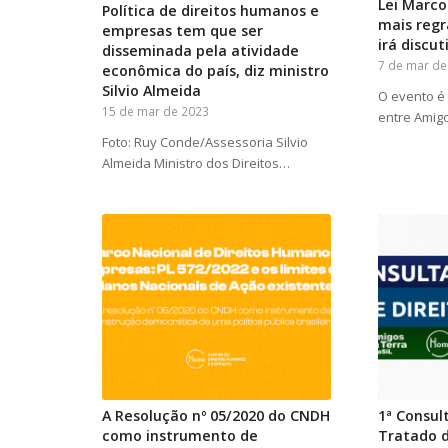
Lei Marco
Política de direitos humanos e
mais regr
empresas tem que ser
irá discut
disseminada pela atividade
7 de mar de
econômica do país, diz ministro
Silvio Almeida
O evento é 
15 de mar de 2023
entre Amigo
Foto: Ruy Conde/Assessoria Silvio
Almeida Ministro dos Direitos…
A Resolução nº 05/2020 do CNDH
1ª Consul
como instrumento de
Tratado 