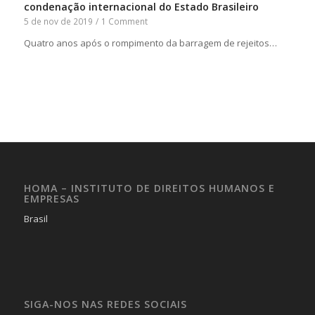
condenação internacional do Estado Brasileiro
5 de nov de 2019
/
1 Comment
Quatro anos após o rompimento da barragem de rejeitos…
HOMA – INSTITUTO DE DIREITOS HUMANOS E
EMPRESAS
Brasil
SIGA-NOS NAS REDES SOCIAIS