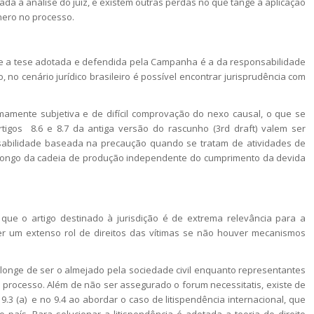
ltada à análise do juiz, e existem outras perdas no que tange à aplicação
nero no processo.
ue a tese adotada e defendida pela Campanha é a da responsabilidade
, no cenário jurídico brasileiro é possível encontrar jurisprudência com
amente subjetiva e de difícil comprovação do nexo causal, o que se
rtigos 8.6 e 8.7 da antiga versão do rascunho (
3rd draft
) valem ser
sabilidade baseada na precaução quando se tratam de atividades de
o longo da cadeia de produção independente do cumprimento da devida
 que o artigo destinado à jurisdição é de extrema relevância para a
er um extenso rol de direitos das vítimas se não houver mecanismos
á longe de ser o almejado pela sociedade civil enquanto representantes
o processo. Além de não ser assegurado o
forum necessitatis
, existe de
9.3 (a) e no 9.4 ao abordar o caso de litispendência internacional, que
aís. Para solucionar a litispendência é adotada a teoria do direito