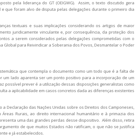
roposto pela liderança do GT (OEIGWG). Assim, o texto discutido gera
l e que foram alvo de disputa pelas delegações durante o primeiro dia
anças textuais e suas implicações considerando os artigos de maior
umento juridicamente vinculante e, por consequência, da proteção dos
 pontos a serem considerados pelas delegações comprometidas com o
 Global para Reivindicar a Soberania dos Povos, Desmantelar o Poder
temática que contempla o documento como um todo que é a falta de
por um lado aparenta ser um ponto positivo para a incorporação de um
faz possível prever é a utilização dessas disposições generalistas como
culta a aplicabilidade em casos concretos dada as diferenças existentes
mo a
Declaração das Nações Unidas sobre os Direitos dos Camponeses,
 Áreas Rurais
, ao direito internacional humanitário e à primazia dos
presenta uma das grandes perdas desse dispositivo. Além disso, retira
argumento de que muitos Estados não ratificam, o que não se justifica
nte e já estabelecidos.