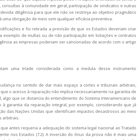
 consultas à comunidade em geral, participação de sindicatos e outras
evida diligência para que ele não se restrinja ao objetivo pragmático
 à uma obrigação de meio sem qualquer eficácia preventiva.
odificações e foi retirada a previsão de que os Estados deveriam criar
a exemplo de multas ou de não participação em licitações e contratos
igência as empresas poderiam ser sancionadas de acordo com o artigo
entam uma tríade considerada como a medula desse instrumento
udança no sentido de dar mais espaço a cortes e tribunais arbitrais,
ica que o acesso à reparação não implica necessariamente na garantia de
al, algo que se distancia do entendimento do Sistema Interamericano de
o à garantia da reparação integral, por exemplo, considerando que já
ação das Nações Unidas que identificam impactos desastrosos ao meio
 arbitrais.
o que antes requeria a adequação do sistema legal nacional ao Tratado
gente nos Estados (7.2). A inversão do ônus da prova não é mais uma