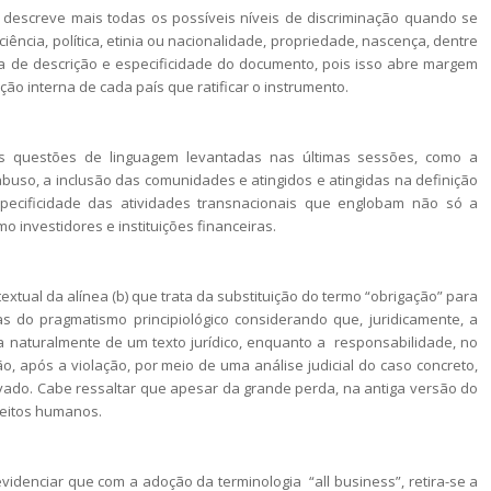
 descreve mais todas os possíveis níveis de discriminação quando se
ficiência, política, etinia ou nacionalidade, propriedade, nascença, dentre
lta de descrição e especificidade do documento, pois isso abre margem
ão interna de cada país que ratificar o instrumento.
s questões de linguagem levantadas nas últimas sessões, como a
buso, a inclusão das comunidades e atingidos e atingidas na definição
specificidade das atividades transnacionais que englobam não só a
 investidores e instituições financeiras.
xtual da alínea (b) que trata da substituição do termo “obrigação” para
as do pragmatismo principiológico considerando que, juridicamente, a
na naturalmente de um texto jurídico, enquanto a responsabilidade, no
ção, após a violação, por meio de uma análise judicial do caso concreto,
ivado. Cabe ressaltar que apesar da grande perda, na antiga versão do
ireitos humanos.
videnciar que com a adoção da terminologia “all business”, retira-se a