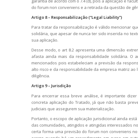
garantia de acordo com o 7.4 (d), pois a aplicação é facu
do
forum non conveniens
e a retirada da questão de gê
Artigo 8 – Responsabilização (“Legal Liability”)
Para tratar da responsabilização é válido mencionar q
solidária, que apesar de nunca ter sido inserida no texto
sua aplicação.
Desse modo, o art 8.2 apresenta uma dimensão extrem
afasta ainda mais da responsabilidade solidária. O a
mencionados pois estabeleciam a previsão da respon
alto risco e da responsabilidade da empresa matriz a
diligência.
Artigo 9 – Jurisdição
Para encerrar essa breve análise, é importante dizer
concreta aplicação do Tratado, já que não basta prev
judiciais que assegurem sua materialização.
Portanto, o escopo de aplicação jurisdicional ainda est
das comunidades, atingidos e atingidas interessados n
certa forma uma previsão do
forum non conveniens
no 
ocorre quando há um procedimento em curso em outro p