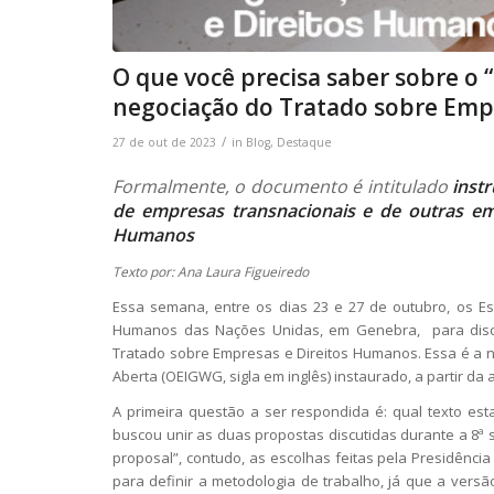
O que você precisa saber sobre o 
negociação do Tratado sobre Emp
/
27 de out de 2023
in
Blog
,
Destaque
Formalmente, o documento é intitulado
inst
de empresas transnacionais e de outras emp
Humanos
Texto por: Ana Laura Figueiredo
Essa semana, entre os dias 23 e 27 de outubro, os E
Humanos das Nações Unidas, em Genebra, para discuti
Tratado sobre Empresas e Direitos Humanos. Essa é a
Aberta (OEIGWG, sigla em inglês) instaurado, a partir da
A primeira questão a ser respondida é: qual texto e
buscou unir as duas propostas discutidas durante a 8ª s
proposal”, contudo, as escolhas feitas pela Presidênci
para definir a metodologia de trabalho, já que a ver