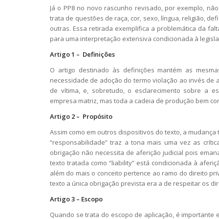
Já o PP8 no novo rascunho revisado, por exemplo, não
trata de questões de raça, cor, sexo, língua, religião, de
outras. Essa retirada exemplifica a problemática da fa
para uma interpretação extensiva condicionada à legislaç
Artigo 1 – Definições
O artigo destinado às definições mantém as mesma
necessidade de adoção do termo violação ao invés de a
de vítima, e, sobretudo, o esclarecimento sobre a e
empresa matriz, mas toda a cadeia de produção bem como
Artigo 2 – Propósito
Assim como em outros dispositivos do texto, a mudança te
“responsabilidade” traz a tona mais uma vez as crític
obrigação não necessita de aferição judicial pois ema
texto tratada como “liability” está condicionada à aferi
além do mais o conceito pertence ao ramo do direito pr
texto a única obrigação prevista era a de respeitar os d
Artigo 3 – Escopo
Quando se trata do escopo de aplicação, é importante e