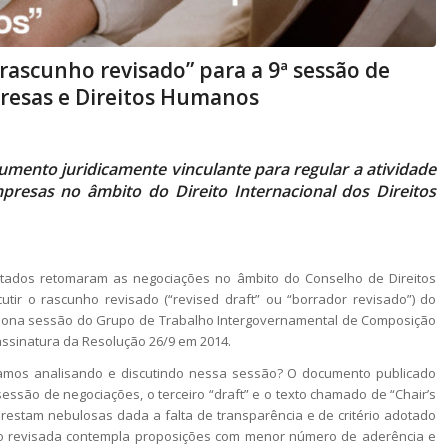
“rascunho revisado” para a 9ª sessão de
resas e Direitos Humanos
rumento juridicamente vinculante para regular a atividade
resas no âmbito do Direito Internacional dos Direitos
stados retomaram as negociações no âmbito do Conselho de Direitos
r o rascunho revisado (“revised draft” ou “borrador revisado”) do
 nona sessão do Grupo de Trabalho Intergovernamental de Composição
 assinatura da Resolução 26/9 em 2014.
stamos analisando e discutindo nessa sessão? O documento publicado
essão de negociações, o terceiro “draft” e o texto chamado de “Chair’s
a restam nebulosas dada a falta de transparência e de critério adotado
são revisada contempla proposições com menor número de aderência e