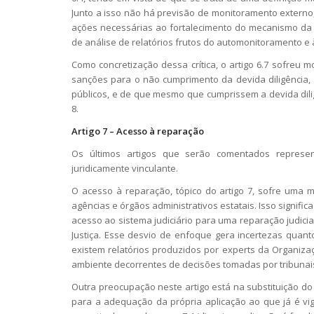
Junto a isso não há previsão de monitoramento externo,
ações necessárias ao fortalecimento do mecanismo da d
de análise de relatórios frutos do automonitoramento e
Como concretização dessa crítica, o artigo 6.7 sofreu m
sanções para o não cumprimento da devida diligência, 
públicos, e de que mesmo que cumprissem a devida dil
8.
Artigo 7 – Acesso à reparação
Os últimos artigos que serão comentados repres
juridicamente vinculante.
O acesso à reparação, tópico do artigo 7, sofre uma m
agências e órgãos administrativos estatais. Isso signif
acesso ao sistema judiciário para uma reparação judici
Justiça. Esse desvio de enfoque gera incertezas quant
existem relatórios produzidos por experts da Organiz
ambiente decorrentes de decisões tomadas por tribunais
Outra preocupação neste artigo está na substituição d
para a adequação da própria aplicação ao que já é vi