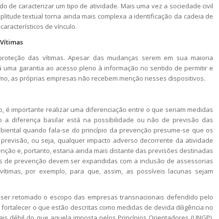
o de caracterizar um tipo de atividade. Mais uma vez a sociedade civil
litude textual torna ainda mais complexa a identificação da cadeia de
aracterísticos de vínculo.
 Vítimas
 proteção das vítimas. Apesar das mudanças serem em sua maioria
há uma garantia ao acesso pleno à informação no sentido de permitir e
omo, as próprias empresas não recebem menção nesses dispositivos.
, é importante realizar uma diferenciação entre o que seriam medidas
o a diferença basilar está na possibilidade ou não de previsão das
mbiental quando fala-se do princípio da prevenção presume-se que os
 previsão, ou seja, qualquer impacto adverso decorrente da atividade
nção e, portanto, estaria ainda mais distante das previsões destinadas
s de prevenção devem ser expandidas com a inclusão de assessorias
ítimas, por exemplo, para que, assim, as possíveis lacunas sejam
e ser retomado o escopo das empresas transnacionais defendido pelo
 fortalecer o que estão descritas como medidas de devida diligência no
ais débil do que aquela imposta pelos Princípios Orientadores (UNGP).