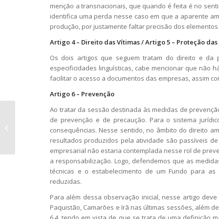
menção a transnacionais, que quando é feita é no sentid
identifica uma perda nesse caso em que a aparente amp
produção, por justamente faltar precisão dos elementos c
Artigo 4 – Direito das Vítimas / Artigo 5 – Proteção das
Os dois artigos que seguem tratam do direito e da
especificidades linguísticas, cabe mencionar que não 
facilitar o acesso a documentos das empresas, assim c
Artigo 6 – Prevenção
Ao tratar da sessão destinada às medidas de prevenção
Novidade | Publicado
de prevenção e de precaução. Para o sistema jurídic
o Relatório — The
consequências. Nesse sentido, no âmbito do direito a
Supply Chain Due
resultados produzidos pela atividade são passíveis de
Diligence Act (LKSG)...
empresarial não estaria contemplada nesse rol de preve
a responsabilização. Logo, defendemos que as medida
técnicas e o estabelecimento de um Fundo para as v
reduzidas.
Para além dessa observação inicial, nesse artigo dev
Paquistão, Camarões e Irã nas últimas sessões, além de
6.4, tendo em vista de que se trata de uma definição m