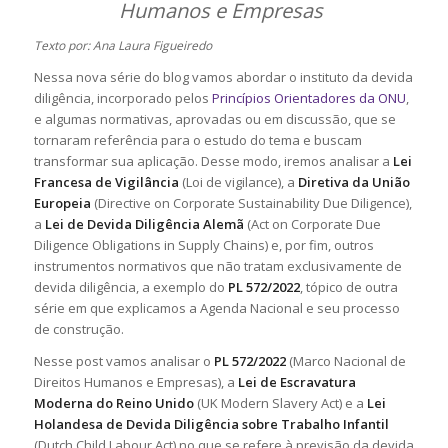
Humanos e Empresas
Texto por: Ana Laura Figueiredo
Nessa nova série do blog vamos abordar o instituto da devida
diligência, incorporado pelos
Princípios Orientadores da ONU
,
e algumas normativas, aprovadas ou em discussão, que se
tornaram referência para o estudo do tema e buscam
transformar sua aplicação. Desse modo, iremos analisar a
Lei
Francesa de Vigilância
(
Loi de vigilance
), a
Diretiva da União
Europeia
(
Directive on Corporate Sustainability Due Diligence)
,
a
Lei de Devida Diligência Alemã
(
Act on Corporate Due
Diligence Obligations in Supply Chains
) e, por fim, outros
instrumentos normativos que não tratam exclusivamente de
devida diligência, a exemplo do
PL 572/2022
, tópico de outra
série em que explicamos a Agenda Nacional e seu processo
de construção.
Nesse post
vamos analisar o
PL 572/2022
(Marco Nacional de
Direitos Humanos e Empresas)
, a
Lei de Escravatura
Moderna do Reino Unido
(UK Modern Slavery Act)
e a
Lei
Holandesa de Devida Diligência sobre Trabalho Infantil
(Dutch Child Labour Act)
no que se refere à previsão da devida