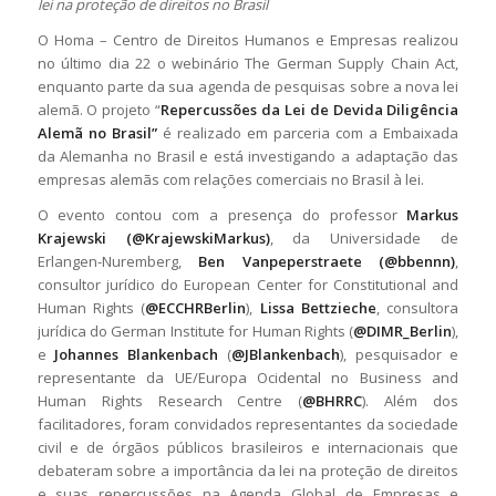
lei na proteção de direitos no Brasil
O Homa – Centro de Direitos Humanos e Empresas realizou
no último dia 22 o webinário
The German Supply Chain Act
,
enquanto parte da sua agenda de pesquisas sobre a nova lei
alemã. O projeto “
Repercussões da Lei de Devida Diligência
Alemã no Brasil”
é realizado em parceria com a Embaixada
da Alemanha no Brasil e está investigando a adaptação das
empresas alemãs com relações comerciais no Brasil à lei.
O evento contou com a presença do professor
Markus
Krajewski (@KrajewskiMarkus)
, da Universidade de
Erlangen-Nuremberg,
Ben Vanpeperstraete (@bbennn)
,
consultor jurídico do European Center for Constitutional and
Human Rights (
@ECCHRBerlin
),
Lissa Bettzieche
, consultora
jurídica do German Institute for Human Rights (
@DIMR_Berlin
),
e
Johannes Blankenbach
(
@JBlankenbach
), pesquisador e
representante da UE/Europa Ocidental no Business and
Human Rights Research Centre (
@BHRRC
). Além dos
facilitadores, foram convidados representantes da sociedade
civil e de órgãos públicos brasileiros e internacionais que
debateram sobre a importância da lei na proteção de direitos
e suas repercussões na Agenda Global de Empresas e