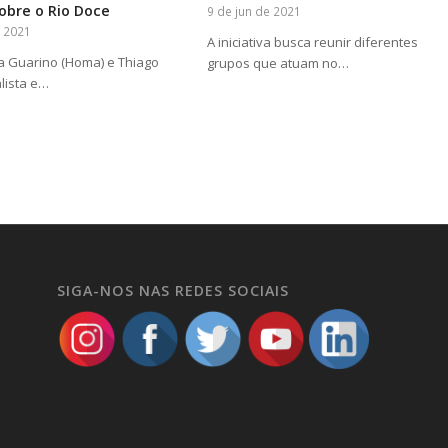
obre o Rio Doce
9 de jun de 2021
e 2021
A iniciativa busca reunir diferentes
ta Guarino (Homa) e Thiago
grupos que atuam no…
alista e…
SIGA-NOS NAS REDES SOCIAIS