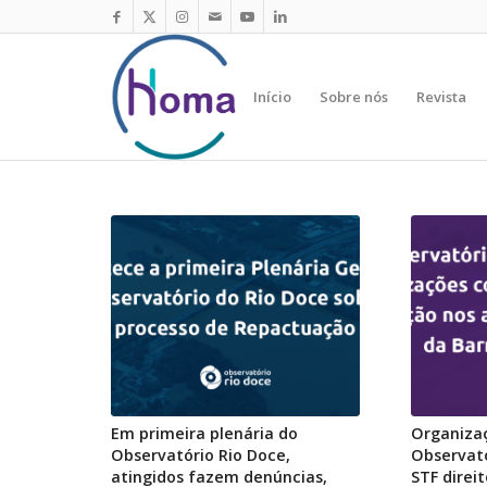
Início
Sobre nós
Revista
Em primeira plenária do
Organiza
Observatório Rio Doce,
Observat
atingidos fazem denúncias,
STF direi