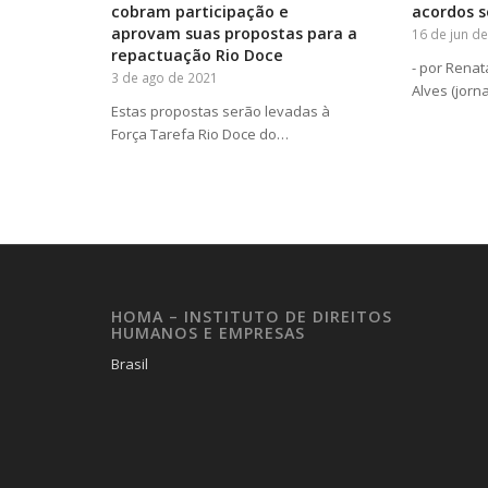
cobram participação e
acordos s
aprovam suas propostas para a
16 de jun d
repactuação Rio Doce
- por Rena
3 de ago de 2021
Alves (jorn
Estas propostas serão levadas à
Força Tarefa Rio Doce do…
HOMA – INSTITUTO DE DIREITOS
HUMANOS E EMPRESAS
Brasil