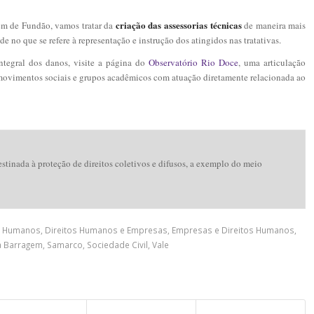
criação das assessorias técnicas
em de Fundão, vamos tratar da
de maneira mais
de no que se refere à representação e instrução dos atingidos nas tratativas.
ntegral dos danos, visite a página do
Observatório Rio Doce
, uma
articulação
, movimentos sociais e grupos acadêmicos com atuação diretamente relacionada ao
destinada à proteção de direitos coletivos e difusos, a exemplo do meio
s Humanos
,
Direitos Humanos e Empresas
,
Empresas e Direitos Humanos
,
 Barragem
,
Samarco
,
Sociedade Civil
,
Vale