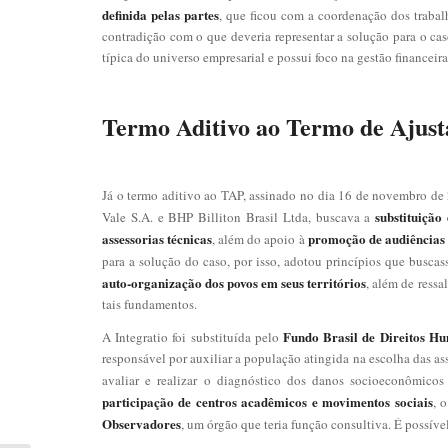
definida pelas partes
, que ficou com a coordenação dos traba
contradição com o que deveria representar a solução para o cas
típica do universo empresarial e possui foco na gestão financeir
Termo Aditivo ao Termo de Ajust
Já o termo aditivo ao TAP, assinado no dia 16 de novembro de
substituição
Vale S.A. e BHP Billiton Brasil Ltda, buscava a
assessorias técnicas
promoção de audiências p
, além do apoio à
para a solução do caso, por isso, adotou princípios que busca
auto-organização dos povos em seus territórios
, além de ressa
tais fundamentos.
Fundo Brasil de Direitos H
A Integratio foi substituída pelo
responsável por auxiliar a população atingida na escolha das as
avaliar e realizar o diagnóstico dos danos socioeconômicos
participação de centros acadêmicos e movimentos sociais
, 
Observadores
, um órgão que teria função consultiva. É possíve