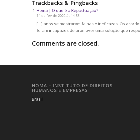
Trackbacks & Pingbacks
Homa | O que é a Repactuação?
14 de fev de 2022 às 14:55
[…] anos se mostraram falhas e ineficazes. Os acordo
foram incapazes de promover uma solução que respo
Comments are closed.
HOMA – INSTITUTO DE DIREITOS
HUMANOS E EMPRESAS
Brasil