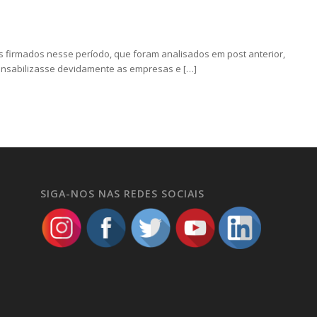
s firmados nesse período, que foram analisados em post anterior,
nsabilizasse devidamente as empresas e […]
SIGA-NOS NAS REDES SOCIAIS