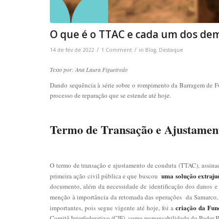
O que é o TTAC e cada um dos dem
/
/
14 de fev de 2022
1 Comment
in
Blog
,
Destaque
Texto por: Ana Laura Figueiredo
Dando sequência à série sobre o rompimento da Barragem de F
processo de reparação que se estende até hoje.
Termo de Transação e Ajustamen
O termo de transação e ajustamento de conduta (TTAC), assinad
uma solução extrajud
primeira ação civil pública e que buscou
documento, além da necessidade de identificação dos danos e 
menção à importância da retomada das operações da Samarco,
criação da Fun
importantes, pois segue vigente até hoje, foi a
Comitê Interfederativo (CIF), como responsabilidade do Poder P