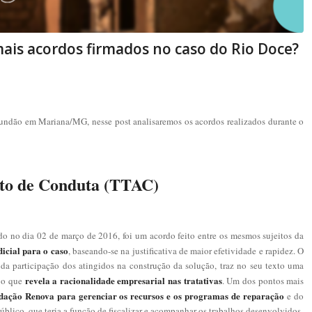
ais acordos firmados no caso do Rio Doce?
undão em Mariana/MG, nesse post analisaremos os acordos realizados durante o
to de Conduta (TTAC)
o no dia 02 de março de 2016, foi um acordo feito entre os mesmos sujeitos da
icial para o caso
, baseando-se na justificativa de maior efetividade e rapidez. O
da participação dos atingidos na construção da solução, traz no seu texto uma
revela a racionalidade empresarial nas tratativas
 o que
. Um dos pontos mais
dação Renova para gerenciar os recursos e os programas de reparação
e do
úblico, que teria a função de fiscalizar e acompanhar os trabalhos desenvolvidos