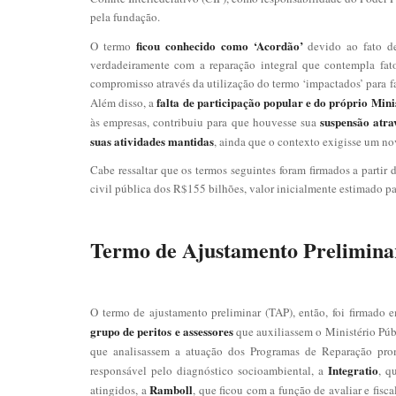
pela fundação.
ficou conhecido como ‘Acordão’
O termo
devido ao fato de
verdadeiramente com a reparação integral que contempla fato
compromisso através da utilização do termo ‘impactados’ para fa
falta de participação popular e do próprio Mini
Além disso, a
suspensão atra
às empresas, contribuiu para que houvesse sua
suas atividades mantidas
, ainda que o contexto exigisse um no
Cabe ressaltar que os termos seguintes foram firmados a partir 
civil pública dos R$155 bilhões, valor inicialmente estimado p
Termo de Ajustamento Prelimina
O termo de ajustamento preliminar (TAP), então, foi firmado
grupo de peritos e assessores
que auxiliassem o Ministério Púb
que analisassem a atuação dos Programas de Reparação pro
Integratio
responsável pelo diagnóstico socioambiental, a
, q
Ramboll
atingidos, a
, que ficou com a função de avaliar e fisc