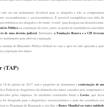
 não ser um instrumento favorável para os atingidos e não se comprometer
res socioambientais e socioeconômicos. É possível exemplificar essa falta de
zer referência aos atingidos e do termo ‘evento’ para designar um desastre/crime.
stério Público
na construção do texto, junto ao poder de interferência concedido
vés de uma decisão judicial
a Fundação Renova e o CIF tiveram
. Entretanto,
vo instrumento para efetivar a reparação.
da entrada do Ministério Público Federal no caso e após ter sido ajuizada a ação
ara a reparação dos danos.
r (TAP)
contratação de um
 em 18 de janeiro de 2017 com o propósito de determinar a
lico Federal no diagnóstico da dimensão dos danos causados pelo rompimento e
Lactec
movidos pelas empresas. As entidades contratadas foram a
, que ficou
ue foi designada para o diagnóstico socioeconômico e para dar assistência aos
Banco Mundial ou outra entidade
alizar os Programas de Reparação e, por fim, o