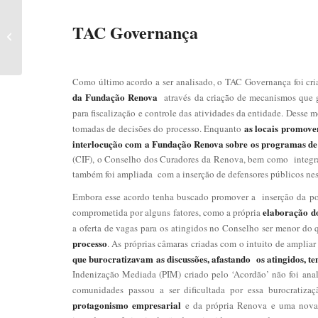
O histórico do
TAC Governança
processo de
reparação do
rompimento da
barragem de Fundão...
Como último acordo a ser analisado, o TAC Governança foi cri
da Fundação Renova
através da criação de mecanismos que ga
para fiscalização e controle das atividades da entidade. Desse 
as locais promove
tomadas de decisões do processo. Enquanto
interlocução com a Fundação Renova sobre os programas de
(CIF), o Conselho dos Curadores da Renova, bem como integra
também foi ampliada com a inserção de defensores públicos ne
Embora esse acordo tenha buscado promover a inserção da popu
elaboração do
comprometida por alguns fatores, como a própria
a oferta de vagas para os atingidos no Conselho ser menor do q
processo
. As próprias câmaras criadas com o intuito de amplia
que burocratizavam as discussões, afastando os atingidos, te
Indenização Mediada (PIM) criado pelo ‘Acordão’ não foi anali
comunidades passou a ser dificultada por essa burocratiza
protagonismo empresarial
e da própria Renova e uma nova t