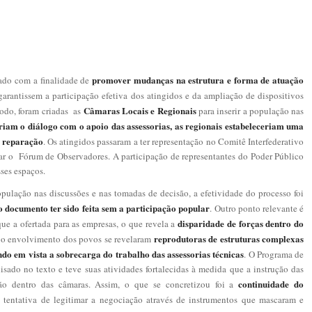
promover mudanças na estrutura e forma de atuação
ado com a finalidade de
rantissem a participação efetiva dos atingidos e da ampliação de dispositivos
Câmaras Locais e Regionais
modo, foram criadas as
para inserir a população nas
riam o diálogo com o apoio das assessorias, as regionais estabeleceriam uma
 reparação
. Os atingidos passaram a ter representação no Comitê Interfederativo
r o Fórum de Observadores. A participação de representantes do Poder Público
sses espaços.
lação nas discussões e nas tomadas de decisão, a efetividade do processo foi
 documento ter sido feita sem a participação popular
. Outro ponto relevante é
disparidade de forças dentro do
ue a ofertada para as empresas, o que revela a
reprodutoras de estruturas complexas
r o envolvimento dos povos se revelaram
ndo em vista a sobrecarga do trabalho das assessorias técnicas
. O Programa de
sado no texto e teve suas atividades fortalecidas à medida que a instrução das
continuidade do
ção dentro das câmaras. Assim, o que se concretizou foi a
entativa de legitimar a negociação através de instrumentos que mascaram e