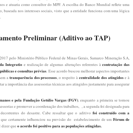
lhos e atuaria como consultor do MPF. A escolha do Banco Mundial reflete uma
o, baseada nos interesses sociais, visto que a entidade funciona com uma lógica
a.
amento Preliminar (Aditivo ao TAP)
 2017 pelo Ministério Público Federal de Minas Gerais, Samarco Mineração S.A,
 da Integratio
contratação das
e realização de algumas alterações referentes à
úblicas e consultas prévias
. Esse acordo buscou melhorar aspectos importantes
transparência dos processos
centralidade dos atingidos
ssem a
, o respeito à
e à
ltar a importância das assessorias técnicas aos atingidos justamente para assegurar
umanos e pela Fundação Getúlio Vargas (FGV)
, enquanto a primeira se tornou
sessorias e promover a coordenação dos trabalhos, , a segunda foi designada para
foi construído com a
 decorrentes do desastre. Cabe ressaltar que o aditivo
Fórum de
o que certamente influenciou na previsão do estabelecimento de um
o acordo foi positivo para as populações atingidas.
l dizer que