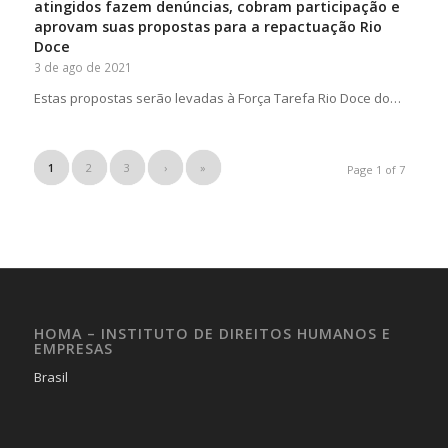
atingidos fazem denúncias, cobram participação e
aprovam suas propostas para a repactuação Rio
Doce
3 de ago de 2021
Estas propostas serão levadas à Força Tarefa Rio Doce do…
1
2
3
›
»
Page 1 of 7
HOMA – INSTITUTO DE DIREITOS HUMANOS E
EMPRESAS
Brasil