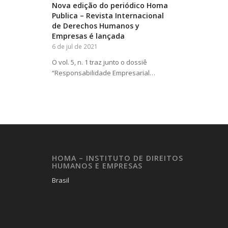
Nova edição do periódico Homa
Publica – Revista Internacional
de Derechos Humanos y
Empresas é lançada
6 de jul de 2021
O vol. 5, n. 1 traz junto o dossiê
“Responsabilidade Empresarial…
HOMA – INSTITUTO DE DIREITOS
HUMANOS E EMPRESAS
Brasil