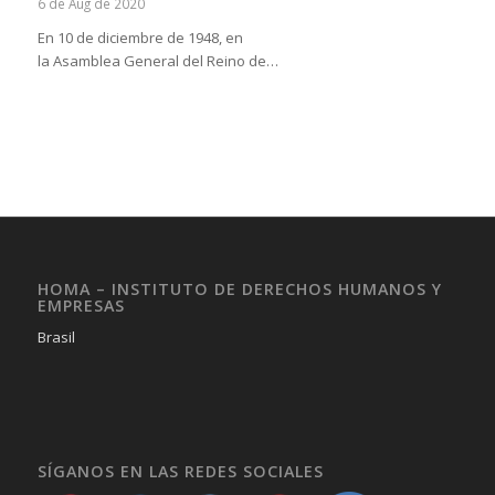
6 de Aug de 2020
En 10 de diciembre de 1948, en
la Asamblea General del Reino de…
HOMA – INSTITUTO DE DERECHOS HUMANOS Y
EMPRESAS
Brasil
SÍGANOS EN LAS REDES SOCIALES