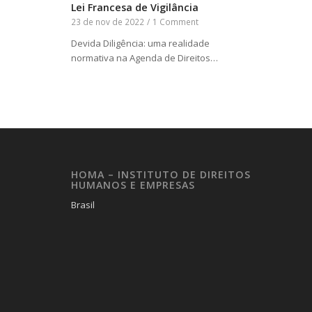
Lei Francesa de Vigilância
23 de nov de 2022
/
1 Comment
Devida Diligência: uma realidade
normativa na Agenda de Direitos…
HOMA – INSTITUTO DE DIREITOS
HUMANOS E EMPRESAS
Brasil