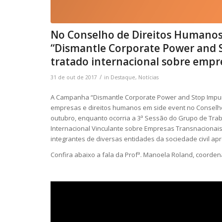
No Conselho de Direitos Humanos
“Dismantle Corporate Power and 
tratado internacional sobre empr
/
31 de out de 2017
in
Destaque
,
Notícias
A Campanha “Dismantle Corporate Power and Stop Impuni
empresas e direitos humanos em side event no Conselh
outubro, enquanto ocorria a 3ª Sessão do Grupo de Tra
Internacional Vinculante sobre Empresas Transnacionais
integrantes de diversas entidades da sociedade civil a
Confira abaixo a fala da Profª. Manoela Roland, coord