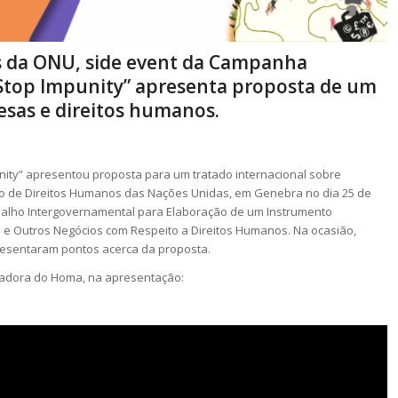
 da ONU, side event da Campanha
Stop Impunity” apresenta proposta de um
esas e direitos humanos.
ty” apresentou proposta para um tratado internacional sobre
o de Direitos Humanos das Nações Unidas, em Genebra no dia 25 de
balho Intergovernamental para Elaboração de um Instrumento
 e Outros Negócios com Respeito a Direitos Humanos. Na ocasião,
presentaram pontos acerca da proposta.
enadora do Homa, na apresentação: