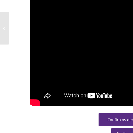
Professora Dra.
Manoela Carneiro
Roland, coordenadora
do Homa- Centro de
Direitos...
Confira os de