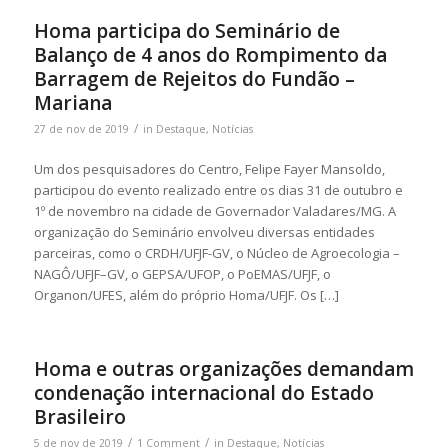
Homa participa do Seminário de
Balanço de 4 anos do Rompimento da
Barragem de Rejeitos do Fundão –
Mariana
/
27 de nov de 2019
in
Destaque
,
Notícias
Um dos pesquisadores do Centro, Felipe Fayer Mansoldo,
participou do evento realizado entre os dias 31 de outubro e
1º de novembro na cidade de Governador Valadares/MG. A
organização do Seminário envolveu diversas entidades
parceiras, como o CRDH/UFJF-GV, o Núcleo de Agroecologia –
NAGÔ/UFJF–GV, o GEPSA/UFOP, o PoEMAS/UFJF, o
Organon/UFES, além do próprio Homa/UFJF. Os […]
Homa e outras organizações demandam
condenação internacional do Estado
Brasileiro
/
/
5 de nov de 2019
1 Comment
in
Destaque
,
Notícias