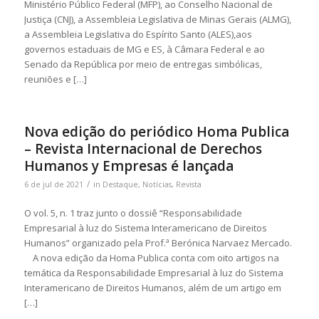
Ministério Público Federal (MFP), ao Conselho Nacional de
Justiça (CNJ), a Assembleia Legislativa de Minas Gerais (ALMG),
a Assembleia Legislativa do Espírito Santo (ALES),aos
governos estaduais de MG e ES, à Câmara Federal e ao
Senado da República por meio de entregas simbólicas,
reuniões e […]
Nova edição do periódico Homa Publica
– Revista Internacional de Derechos
Humanos y Empresas é lançada
/
6 de jul de 2021
in
Destaque
,
Notícias
,
Revista
O vol. 5, n. 1 traz junto o dossiê “Responsabilidade
Empresarial à luz do Sistema Interamericano de Direitos
Humanos” organizado pela Prof.ª Berónica Narvaez Mercado.
A nova edição da Homa Publica conta com oito artigos na
temática da Responsabilidade Empresarial à luz do Sistema
Interamericano de Direitos Humanos, além de um artigo em
[…]