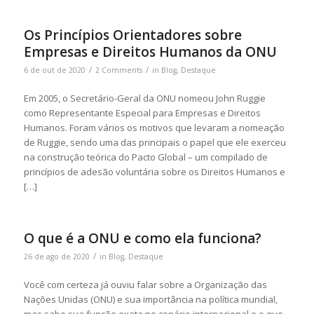
Os Princípios Orientadores sobre
Empresas e Direitos Humanos da ONU
/
/
6 de out de 2020
2 Comments
in
Blog
,
Destaque
Em 2005, o Secretário-Geral da ONU nomeou John Ruggie
como Representante Especial para Empresas e Direitos
Humanos. Foram vários os motivos que levaram a nomeação
de Ruggie, sendo uma das principais o papel que ele exerceu
na construção teórica do Pacto Global – um compilado de
princípios de adesão voluntária sobre os Direitos Humanos e
[…]
O que é a ONU e como ela funciona?
/
26 de ago de 2020
in
Blog
,
Destaque
Você com certeza já ouviu falar sobre a Organização das
Nações Unidas (ONU) e sua importância na política mundial,
mas sabe sua função exata no cenário internacional e o que