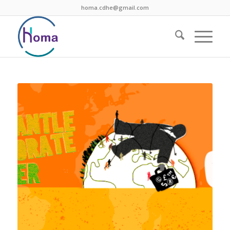
homa.cdhe@gmail.com