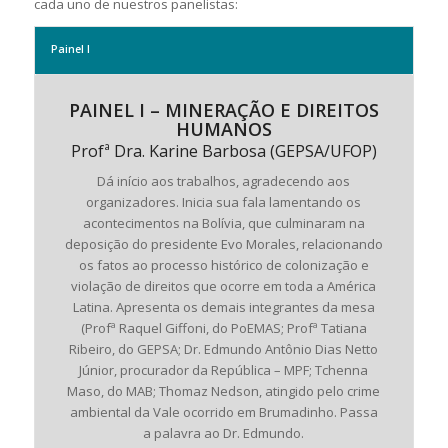
cada uno de nuestros panelistas:
Painel I
PAINEL I – MINERAÇÃO E DIREITOS
HUMANOS
Profª Dra. Karine Barbosa (GEPSA/UFOP)
Dá início aos trabalhos, agradecendo aos
organizadores. Inicia sua fala lamentando os
acontecimentos na Bolívia, que culminaram na
deposição do presidente Evo Morales, relacionando
os fatos ao processo histórico de colonização e
violação de direitos que ocorre em toda a América
Latina. Apresenta os demais integrantes da mesa
(Profª Raquel Giffoni, do PoEMAS; Profª Tatiana
Ribeiro, do GEPSA; Dr. Edmundo Antônio Dias Netto
Júnior, procurador da República – MPF; Tchenna
Maso, do MAB; Thomaz Nedson, atingido pelo crime
ambiental da Vale ocorrido em Brumadinho. Passa
a palavra ao Dr. Edmundo.