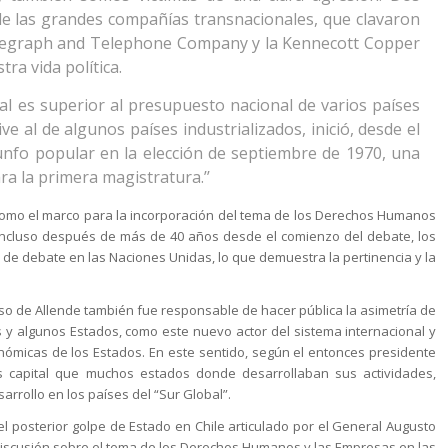
de las grandes compañías transnacionales, que clavaron
Telegraph and Telephone Company y la Kennecott Copper
ra vida política.
al es superior al presupuesto nacional de varios países
ve al de algunos países industrializados, inició, desde el
nfo popular en la elección de septiembre de 1970, una
ra la primera magistratura.’’
omo el marco para la incorporación del tema de los Derechos Humanos
incluso después de más de 40 años desde el comienzo del debate, los
e debate en las Naciones Unidas, lo que demuestra la pertinencia y la
so de Allende también fue responsable de hacer pública la asimetría de
 y algunos Estados, como este nuevo actor del sistema internacional y
conómicas de los Estados. En este sentido, según el entonces presidente
s capital que muchos estados donde desarrollaban sus actividades,
rrollo en los países del “Sur Global”.
l posterior golpe de Estado en Chile articulado por el General Augusto
discusión sobre el tema de los Derechos Humanos y las Empresas en las