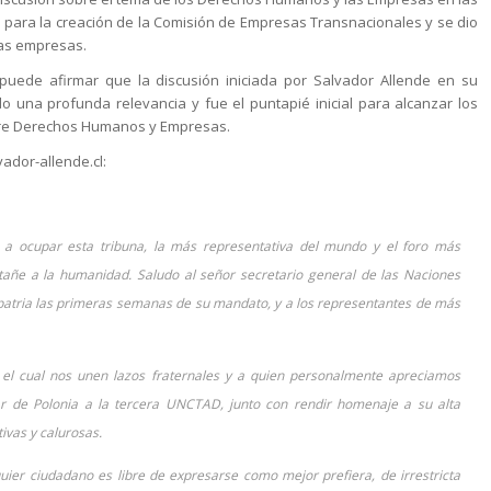
s para la creación de la Comisión de Empresas Transnacionales y se dio
las empresas.
puede afirmar que la discusión iniciada por Salvador Allende en su
o una profunda relevancia y fue el puntapié inicial para alcanzar los
obre Derechos Humanos y Empresas.
vador-allende.cl:
 a ocupar esta tribuna, la más representativa del mundo y el foro más
añe a la humanidad. Saludo al señor secretario general de las Naciones
 patria las primeras semanas de su mandato, y a los representantes de más
 el cual nos unen lazos fraternales y a quien personalmente apreciamos
r de Polonia a la tercera UNCTAD, junto con rendir homenaje a su alta
ivas y calurosas.
ier ciudadano es libre de expresarse como mejor prefiera, de irrestricta