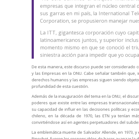
empresas que integran el núcleo central 
sus garras en mi país, la International 
Corporation, se propusieron manejar nuest
La ITT, gigantesca corporación cuyo capit
latinoamericanos juntos, y superior inclusi
momento mismo en que se conoció el triu
siniestra acción para impedir que yo ocupa
De esta manera, este discurso puede ser considerado c
y las Empresas en la ONU. Cabe señalar también que, 
derechos humanos y las empresas siguen siendo objeto d
profundidad de esta cuestión.
Además de la inauguración del tema en la ONU, el discur
poderes que existe entre las empresas transnacionales
su capacidad de influir en las decisiones políticas y e
chileno, en la década de 1970, las ETN ya tenían má
convirtiéndose así en agentes perpetuadores del subdesa
La emblemática muerte de Salvador Allende, en 1973, y e
Pinochet, fueron los responsables de hacer avanzar la 