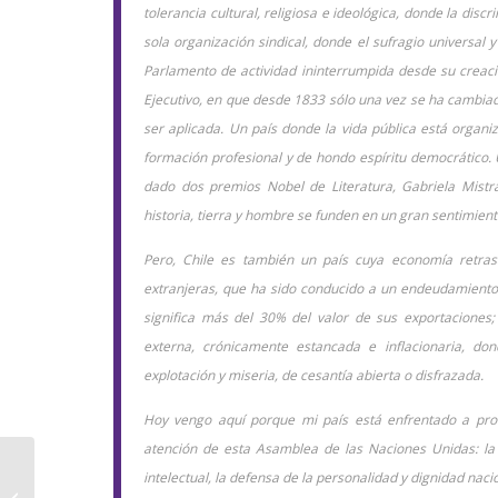
tolerancia cultural, religiosa e ideológica, donde la dis
sola organización sindical, donde el sufragio universal 
Parlamento de actividad ininterrumpida desde su creaci
Ejecutivo, en que desde 1833 sólo una vez se ha cambiad
ser aplicada. Un país donde la vida pública está organ
formación profesional y de hondo espíritu democrático.
dado dos premios Nobel de Literatura, Gabriela Mistr
historia, tierra y hombre se funden en un gran sentimient
Pero, Chile es también un país cuya economía retras
extranjeras, que ha sido conducido a un endeudamiento e
significa más del 30% del valor de sus exportacione
externa, crónicamente estancada e inflacionaria, do
explotación y miseria, de cesantía abierta o disfrazada.
Hoy vengo aquí porque mi país está enfrentado a pro
atención de esta Asamblea de las Naciones Unidas: la l
¿Qué es el Derecho
intelectual, la defensa de la personalidad y dignidad naci
Internacional