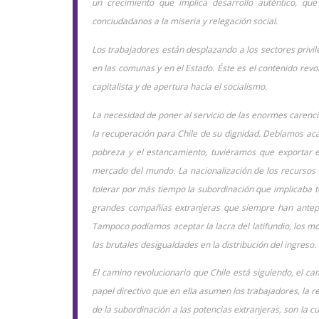
un crecimiento que implica desarrollo auténtico, qu
conciudadanos a la miseria y relegación social.
Los trabajadores están desplazando a los sectores privil
en las comunas y en el Estado. Éste es el contenido revo
capitalista y de apertura hacia el socialismo.
La necesidad de poner al servicio de las enormes carenci
la recuperación para Chile de su dignidad. Debíamos acab
pobreza y el estancamiento, tuviéramos que exportar
mercado del mundo. La nacionalización de los recursos b
tolerar por más tiempo la subordinación que implicaba
grandes compañías extranjeras que siempre han antepue
Tampoco podíamos aceptar la lacra del latifundio, los mo
las brutales desigualdades en la distribución del ingreso.
El camino revolucionario que Chile está siguiendo, el ca
papel directivo que en ella asumen los trabajadores, la r
de la subordinación a las potencias extranjeras, son la 