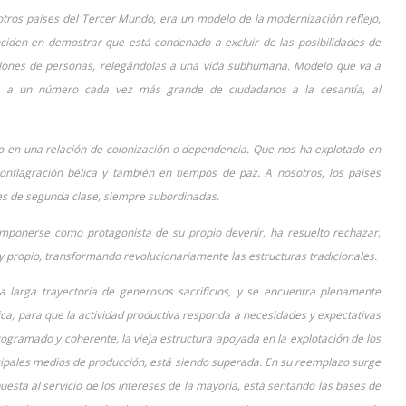
 otros países del Tercer Mundo, era un modelo de la modernización reflejo,
inciden en demostrar que está condenado a excluir de las posibilidades de
illones de personas, relegándolas a una vida subhumana. Modelo que va a
á a un número cada vez más grande de ciudadanos a la cesantía, al
o en una relación de colonización o dependencia. Que nos ha explotado en
nflagración bélica y también en tiempos de paz. A nosotros, los países
es de segunda clase, siempre subordinadas.
 imponerse como protagonista de su propio devenir, ha resuelto rechazar,
propio, transformando revolucionariamente las estructuras tradicionales.
a larga trayectoria de generosos sacrificios, y se encuentra plenamente
ca, para que la actividad productiva responda a necesidades y expectativas
programado y coherente, la vieja estructura apoyada en la explotación de los
ncipales medios de producción, está siendo superada. En su reemplazo surge
uesta al servicio de los intereses de la mayoría, está sentando las bases de