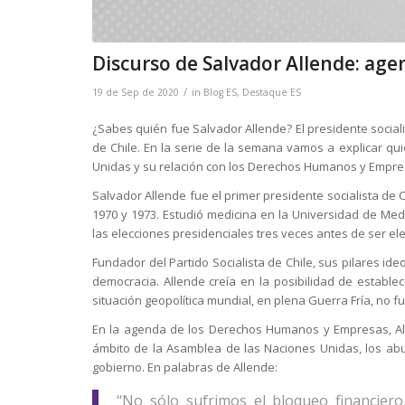
Discurso de Salvador Allende: age
/
19 de Sep de 2020
in
Blog ES
,
Destaque ES
¿Sabes quién fue Salvador Allende? El presidente sociali
de Chile. En la serie de la semana vamos a explicar qu
Unidas y su relación con los Derechos Humanos y Empre
Salvador Allende fue el primer presidente socialista de C
1970 y 1973. Estudió medicina en la Universidad de Me
las elecciones presidenciales tres veces antes de ser ele
Fundador del Partido Socialista de Chile, sus pilares ide
democracia. Allende creía en la posibilidad de establece
situación geopolítica mundial, en plena Guerra Fría, no f
En la agenda de los Derechos Humanos y Empresas, Alle
ámbito de la Asamblea de las Naciones Unidas, los ab
gobierno. En palabras de Allende:
‘‘No sólo sufrimos el bloqueo financier