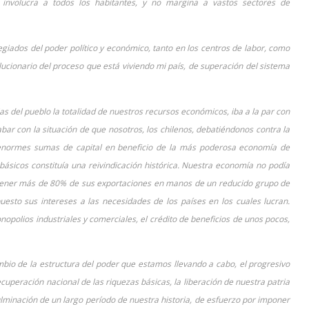
e involucra a todos los habitantes, y no margina a vastos sectores de
egiados del poder político y económico, tanto en los centros de labor, como
lucionario del proceso que está viviendo mi país, de superación del sistema
as del pueblo la totalidad de nuestros recursos económicos, iba a la par con
ar con la situación de que nosotros, los chilenos, debatiéndonos contra la
 enormes sumas de capital en beneficio de la más poderosa economía de
ásicos constituía una reivindicación histórica. Nuestra economía no podía
 tener más de 80% de sus exportaciones en manos de un reducido grupo de
sto sus intereses a las necesidades de los países en los cuales lucran.
nopolios industriales y comerciales, el crédito de beneficios de unos pocos,
mbio de la estructura del poder que estamos llevando a cabo, el progresivo
ecuperación nacional de las riquezas básicas, la liberación de nuestra patria
culminación de un largo período de nuestra historia, de esfuerzo por imponer