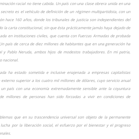
criminación racial no tiene cabida. Un país con una clase obrera unida en una
y secreto es el vehículo de definición de un régimen multipartidista, con un
ón hace 160 años, donde los tribunales de justicia son independientes del
o la carta constitucional, sin que ésta prácticamente jamás haya dejado de
izada en instituciones civiles, que cuenta con Fuerzas Armadas de probada
 Un país de cerca de diez millones de habitantes que en una generación ha
al y Pablo Neruda, ambos hijos de modestos trabajadores. En mi patria,
o nacional.
ada ha estado sometida e inclusive enajenada a empresas capitalistas
xterno superior a los cuatro mil millones de dólares, cuyo servicio anual
s; un país con una economía extremadamente sensible ante la coyuntura
nde millones de personas han sido forzadas a vivir en condiciones de
blemas que en su trascendencia universal son objeto de la permanente
ucha por la liberación social, el esfuerzo por el bienestar y el progreso
onales.