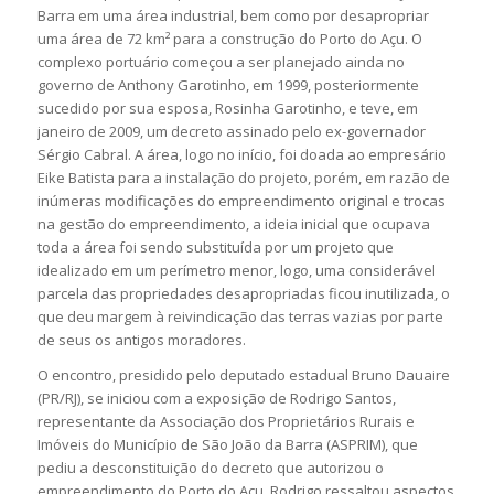
Barra em uma área industrial, bem como por desapropriar
uma área de 72 km² para a construção do Porto do Açu. O
complexo portuário começou a ser planejado ainda no
governo de Anthony Garotinho, em 1999, posteriormente
sucedido por sua esposa, Rosinha Garotinho, e teve, em
janeiro de 2009, um decreto assinado pelo ex-governador
Sérgio Cabral. A área, logo no início, foi doada ao empresário
Eike Batista para a instalação do projeto, porém, em razão de
inúmeras modificações do empreendimento original e trocas
na gestão do empreendimento, a ideia inicial que ocupava
toda a área foi sendo substituída por um projeto que
idealizado em um perímetro menor, logo, uma considerável
parcela das propriedades desapropriadas ficou inutilizada, o
que deu margem à reivindicação das terras vazias por parte
de seus os antigos moradores.
O encontro, presidido pelo deputado estadual Bruno Dauaire
(PR/RJ), se iniciou com a exposição de Rodrigo Santos,
representante da Associação dos Proprietários Rurais e
Imóveis do Município de São João da Barra (ASPRIM), que
pediu a desconstituição do decreto que autorizou o
empreendimento do Porto do Açu. Rodrigo ressaltou aspectos