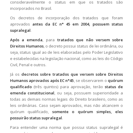
consideravelmente o status em que os tratados são
incorporados no Brasil.
Os decretos de incorporação dos tratados que foram
aprovados
antes da EC n° 45 em 2004, possuem status
supralegal
.
Após a emenda
, para
tratados que não versem sobre
Direitos Humanos
, o decreto possui status de lei ordinária, ou
seja, status igual ao de leis elaboradas pelo Poder Legislativo
e estabelecidas na legislação nacional, como as leis do Código
Civil, Penal e outros.
Já os
decretos sobre tratados que versem sobre Direitos
Humanos aprovados após EC n°45
, se observarem o
quórum
qualificado
(três quintos) para aprovação, terão
status de
emenda constitucional
, ou seja, possuem superioridade a
todas as demais normas legais do Direito brasileiro, como as
leis ordinárias. Caso sejam aprovados, mas não alcancem o
quórum qualificado,
somente o quórum simples, eles
possuirão status supralegal
.
Para entender uma norma que possui status supralegal é